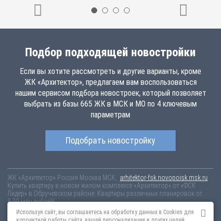
Подбор подходящей новостройки
Если вы хотите рассмотреть и другие варианты, кроме
ЖК «Архитектор», предлагаем вам воспользоваться
нашим сервисом подбора новостроек, который позволяет
выбрать из базы 665 ЖК в МСК и МО по 4 ключевым
параметрам
Подобрать новостройку
ЖК «Архитектор»
Россия
Москва
МСК,
arhitektor-fsk.novopoisk.msk.ru
Купить квартиру в новом жилом комплексе «Архитектор» от «ФСК
Лидер» в Обручевском районе. Квартиры различных планировок от
8.99 млн рублей!
Используя сайт, вы соглашаетесь на обработку данных в Cookies для
Новостройки Санкт-Петербурга
Новостройки Москвы
корректной работы сайта, вашей персонализации и других целей,