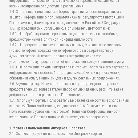
информации пользователях, в том числе их персональных данных, от
несанкционированного доступа и разглашения.
1.4. Отношения, связанные со сбором, хранением, распространением и
защитой информации о пользователях Сайта, регулируются настоящими
Правилами и действующим законодательством Российской Федерации.
1.5. Присоединяясь к Соглашению, Пользователь дает согласие:
1.5.1. На обработку своих персональных данных в целях и способами,
предусмотренными Политикой конфиденциальности.
1.5.2. На предоставление персональных данных, связанных со звонком
(номер телефона; содержание телефонного разговора) партнеру
Администратора Интернет - портала (застройщику или его
уполномоченному представителю) для оказания консультационных услуг.
1.5.3. На получение от Администратора Интернет - портала и его партнеров
информационных сообщений о продаваемых объектах недвижимости,
обновлении услуг, акциях, скидках и других рекламных предложениях.
1.6. Администратор Интернет - портала не проверяет достоверность
предоставленных Пользователем персональных данных, рассчитывая на
добросовестность и разумность Пользователя.
1.7. Используя Портал, Пользователь выражает свое согласие с условиями
настоящей Политикой конфиденциальности. 1.6. В случае несогласия
Пользователя с условиями настоящей Политики Конфиденциальности
использование Портала должно быть немедленно прекращено.
2. Условия пользования Интернет – портала
2.1. Оказывая услуги по использованию Интернет - портала,