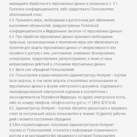
касающуюся обработки его персональных данных и указанную в п. 5.1.
Политики конфиденциальности, либо предоставить Пользователю
обоснованный отказ.
6.3. Принимать меры, необходимые и достаточные для обеспечения
выполнения обязанностей, предусмотренных Политикой
конфиденциальности и Федеральным законом «О персональных данных».
6.4. При обработке персональных данных принимать необходимые
правовые, организационные и технические меры или обеспечивать их
принятие для защиты персональных данных от неправомерного или
случайного доступа к ним, уничтожения, изменения, блокирования,
копирования, предоставления, распространения, а также от иных
неправомерных действий в отношении персональных данных.
6.5. Вести учет обращений Пользователей.
6.6. Пользователи вправе направлять Администратору Интернет - портала
свои запросы, в том числе запросы относительно использования их
персональных данных в форме электронного документа, подписанного
квалифицированной электронной подписью в соответствии с
законодательством Российской Федерации, по адресу электронной почты,
либо по номеру телефона: info@novostroy-gid.ru, +7 (495) 023-76-46
8.2. Администратор Интернет - портала обязуется рассмотреть и направить
ответ на поступивший запрос пользователя в течение 10 (десяти) рабочих
дней с момента поступления обращения.
8.3.Вся корреспонденция, полученная Администратором Интернет -
портала от Пользователей, относится к информации ограниченного
доступа и не разглашается без письменного согласия Пользователя.